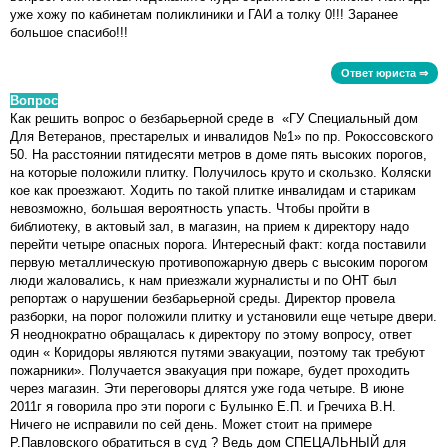
уже хожу по кабинетам поликлиники и ГАИ а толку 0!!! Заранее
большое спасибо!!!
Ответ юриста ⇒
Вопрос
Как решить вопрос о безбарьерной среде в «ГУ Специальный дом
Для Ветеранов, престарелых и инвалидов №1» по пр. Рокоссовского
50. На расстоянии пятидесяти метров в доме пять высоких порогов,
на которые положили плитку. Получилось круто и скользко. Коляски
кое как проезжают. Ходить по такой плитке инвалидам и старикам
невозможно, большая вероятность упасть. Чтобы пройти в
библиотеку, в актовый зал, в магазин, на прием к директору надо
перейти четыре опасных порога. Интересный факт: когда поставили
первую металлическую противопожарную дверь с высоким порогом
люди жаловались, к нам приезжали журналисты и по ОНТ был
репортаж о нарушении безбарьерной среды. Директор провела
разборки, на порог положили плитку и установили еще четыре двери.
Я неоднократно обращалась к директору по этому вопросу, ответ
один « Коридоры являются путями эвакуации, поэтому так требуют
пожарники». Получается эвакуация при пожаре, будет проходить
через магазин. Эти переговоры длятся уже года четыре. В июне
2011г я говорила про эти пороги с Булынко Е.П. и Гречиха В.Н.
Ничего не исправили по сей день. Может стоит на примере
Р.Павловского обратиться в суд ? Ведь дом СПЕЦАЛЬНЫЙ для