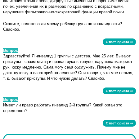
каликопиэлтазия слева, диффузные именения в паренхиме обеих
почек, увелечения их в размерах по сравнению с возрастными,
нарушения фильтрационно-экскреторной функции правой почки.
Скажите, положена ли моему ребенку група по инвалидности?
Спасибо.
Ответ юриста ⇒
Вопрос
Здравствуйте! Я -инвалид 1 группы с детства. Мне 25 лет. Бывают
приступы --спазм мышц и правая рука в тонусе, нарушена маторика
рук, хожу медленно. Сама могу себя обслужить. Почему мне не
дают путевку в санаторий на лечение? Они говорят, что мне нельзя,
т. к. бывают приступы. И что нужно делать? Спасибо.
Ответ юриста ⇒
Вопрос
Имеет ли право работать инвалид 2-й группы? Какой орган это
определяет?
Ответ юриста ⇒