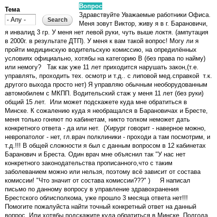
Вопрос
Тема
Здравствуйте Уважаемые работники Офиса.
Меня зовут Виктор, живу я в г. Барановичи,
я инвалид 3 гр. У меня нет левой руки, чуть выше локтя. (ампутация
в 2000г. в результате ДТП). У меня к вам такой вопрос! Могу ли я
пройти медицинскую водительскую комиссию, на опредилённых
условиях официально, хотябы на категорию В (без права по найму)
или немогу? Так как уже 11 лет приходится нарушать закон,(т.е.
управлять, проходить тех. осмотр и т.д.. с липовой мед.справкой т.к.
другого выхода просто нет) Я управляю обычным необорудованным
автомобилем с МКПП. Водительский стаж у меня 11 лет (без руки)
общий 15 лет. Или может подскажете куда мне обратиться в
Минске. К сожалению куда я необращался в Барановичах и Бресте,
меня только гоняют по кабинетам, никто толком неможет дать
конкретного ответа - да или нет. (Хирург говорит - наверное можно,
невропатолог - нет, гл.врач полклиники - проходи а там посмотрим, и
т.д.!!! В общей сложности я был с данным вопросом в 12 кабинетах
Баранович и Бреста. Один врач мне объяснил так "У нас нет
конкретного законодательства прописанного,что с таким
заболеванием можно или нельзя, поэтому всё зависит от состава
комиссии! "Что значит от состава комиссии???" ) Я написал
письмо по данному вопросу в управление здравохранения
Брестского облисполкома, уже прошло 3 месяца ответа нет!!!
Помогите пожалуйста найти точный конкретный ответ на данный
вопрос. Или хотябы подскажите куда обратиться в Минске. Полгода