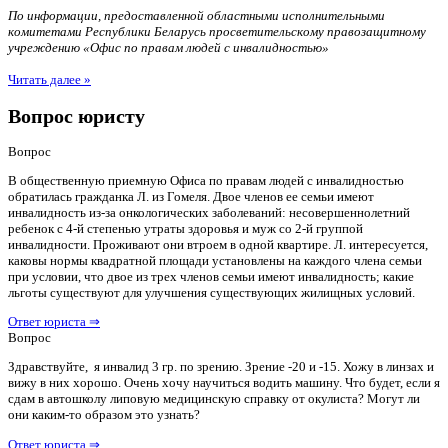
По информации, предоставленной областными исполнительными
комитетами Республики Беларусь просветительскому правозащитному
учреждению «Офис по правам людей с инвалидностью»
Читать далее »
Вопрос юристу
Вопрос
В общественную приемную Офиса по правам людей с инвалидностью
обратилась гражданка Л. из Гомеля. Двое членов ее семьи имеют
инвалидность из-за онкологических заболеваний: несовершеннолетний
ребенок с 4-й степенью утраты здоровья и муж со 2-й группой
инвалидности. Проживают они втроем в одной квартире. Л. интересуется,
каковы нормы квадратной площади установлены на каждого члена семьи
при условии, что двое из трех членов семьи имеют инвалидность; какие
льготы существуют для улучшения существующих жилищных условий.
Ответ юриста ⇒
Вопрос
Здравствуйте, я инвалид 3 гр. по зрению. Зрение -20 и -15. Хожу в линзах и
вижу в них хорошо. Очень хочу научиться водить машину. Что будет, если я
сдам в автошколу липовую медицинскую справку от окулиста? Могут ли
они каким-то образом это узнать?
Ответ юриста ⇒