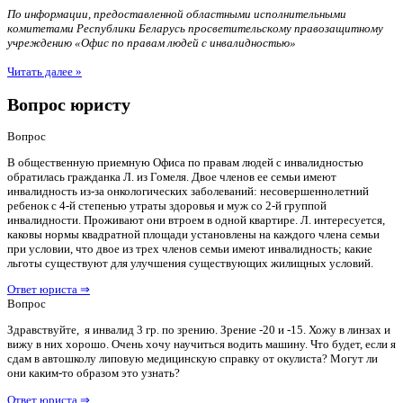
По информации, предоставленной областными исполнительными
комитетами Республики Беларусь просветительскому правозащитному
учреждению «Офис по правам людей с инвалидностью»
Читать далее »
Вопрос юристу
Вопрос
В общественную приемную Офиса по правам людей с инвалидностью
обратилась гражданка Л. из Гомеля. Двое членов ее семьи имеют
инвалидность из-за онкологических заболеваний: несовершеннолетний
ребенок с 4-й степенью утраты здоровья и муж со 2-й группой
инвалидности. Проживают они втроем в одной квартире. Л. интересуется,
каковы нормы квадратной площади установлены на каждого члена семьи
при условии, что двое из трех членов семьи имеют инвалидность; какие
льготы существуют для улучшения существующих жилищных условий.
Ответ юриста ⇒
Вопрос
Здравствуйте, я инвалид 3 гр. по зрению. Зрение -20 и -15. Хожу в линзах и
вижу в них хорошо. Очень хочу научиться водить машину. Что будет, если я
сдам в автошколу липовую медицинскую справку от окулиста? Могут ли
они каким-то образом это узнать?
Ответ юриста ⇒