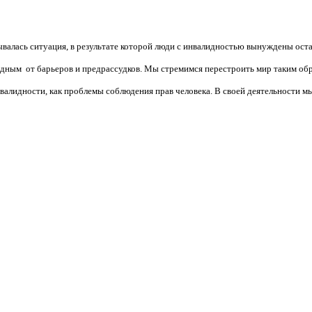
валась ситуация, в результате которой люди с инвалидностью вынуждены ост
бодным от барьеров и предрассудков. Мы стремимся перестроить мир таким об
алидности, как проблемы соблюдения прав человека. В своей деятельности мы