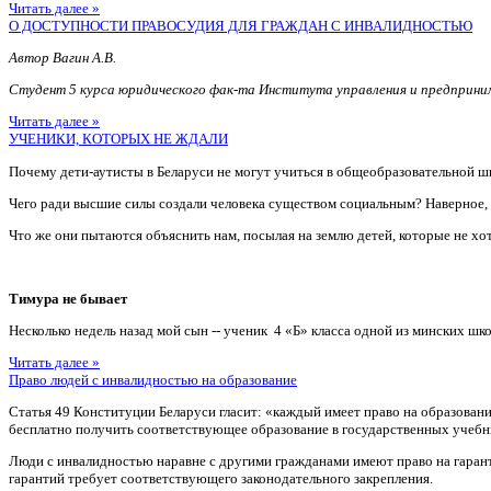
Читать далее »
О ДОСТУПНОСТИ ПРАВОСУДИЯ ДЛЯ ГРАЖДАН С ИНВАЛИДНОСТЬЮ
Автор Вагин А.В.
Студент 5 курса юридического фак-та Института управления и предприн
Читать далее »
УЧЕНИКИ, КОТОРЫХ НЕ ЖДАЛИ
Почему дети-аутисты в Беларуси не могут учиться в общеобразовательной ш
Чего ради высшие силы создали человека существом социальным? Наверное
Что же они пытаются объяснить нам, посылая на землю детей, которые не хотя
Тимура не бывает
Несколько недель назад мой сын -- ученик 4 «Б» класса одной из минских шко
Читать далее »
Право людей с инвалидностью на образование
Статья 49 Конституции Беларуси гласит: «каждый имеет право на образован
бесплатно получить соответствующее образование в государственных учебн
Люди с инвалидностью наравне с другими гражданами имеют право на гаран
гарантий требует соответствующего законодательного закрепления.