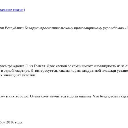
иальное такси»)
и Республики Беларусь просветительскому правозащитному учреждению «О
ь гражданка Л. из Гомеля. Двое членов ее семьи имеют инвалидность из-за о
в одной квартире. Л. интересуется, каковы нормы квадратной площади установ
их жилищных условий.
и вижу в них хорошо. Очень хочу научиться водить машину. Что будет, если я 
бря 2016 года.