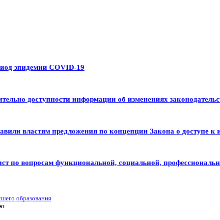
риод эпидемии COVID-19
тельно доступности информации об изменениях законодательс
авили властям предложения по концепции Закона о доступе к 
ист по вопросам функциональной, социальной, профессиональ
сшего образования
ью