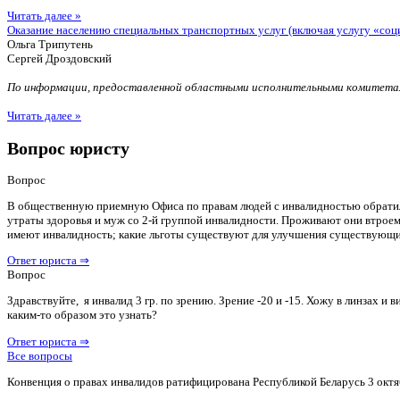
Читать далее »
Оказание населению специальных транспортных услуг (включая услугу «соц
Ольга Трипутень
Сергей Дроздовский
По информации, предоставленной областными исполнительными комитетам
Читать далее »
Вопрос юристу
Вопрос
В общественную приемную Офиса по правам людей с инвалидностью обратилас
утраты здоровья и муж со 2-й группой инвалидности. Проживают они втроем 
имеют инвалидность; какие льготы существуют для улучшения существующ
Ответ юриста ⇒
Вопрос
Здравствуйте, я инвалид 3 гр. по зрению. Зрение -20 и -15. Хожу в линзах 
каким-то образом это узнать?
Ответ юриста ⇒
Все вопросы
Конвенция о правах инвалидов ратифицирована Республикой Беларусь 3 октя