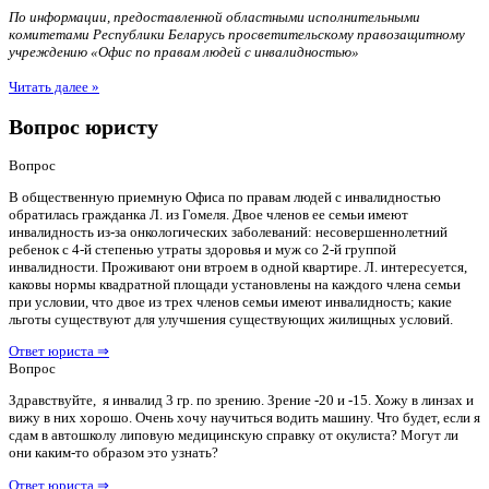
По информации, предоставленной областными исполнительными
комитетами Республики Беларусь просветительскому правозащитному
учреждению «Офис по правам людей с инвалидностью»
Читать далее »
Вопрос юристу
Вопрос
В общественную приемную Офиса по правам людей с инвалидностью
обратилась гражданка Л. из Гомеля. Двое членов ее семьи имеют
инвалидность из-за онкологических заболеваний: несовершеннолетний
ребенок с 4-й степенью утраты здоровья и муж со 2-й группой
инвалидности. Проживают они втроем в одной квартире. Л. интересуется,
каковы нормы квадратной площади установлены на каждого члена семьи
при условии, что двое из трех членов семьи имеют инвалидность; какие
льготы существуют для улучшения существующих жилищных условий.
Ответ юриста ⇒
Вопрос
Здравствуйте, я инвалид 3 гр. по зрению. Зрение -20 и -15. Хожу в линзах и
вижу в них хорошо. Очень хочу научиться водить машину. Что будет, если я
сдам в автошколу липовую медицинскую справку от окулиста? Могут ли
они каким-то образом это узнать?
Ответ юриста ⇒