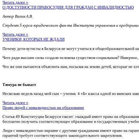
Читать далее »
О ДОСТУПНОСТИ ПРАВОСУДИЯ ДЛЯ ГРАЖДАН С ИНВАЛИДНОСТЬЮ
Автор Вагин А.В.
Студент 5 курса юридического фак-та Института управления и предприн
Читать далее »
УЧЕНИКИ, КОТОРЫХ НЕ ЖДАЛИ
Почему дети-аутисты в Беларуси не могут учиться в общеобразовательной ш
Чего ради высшие силы создали человека существом социальным? Наверное
Что же они пытаются объяснить нам, посылая на землю детей, которые не хотя
Тимура не бывает
Несколько недель назад мой сын -- ученик 4 «Б» класса одной из минских шко
Читать далее »
Право людей с инвалидностью на образование
Статья 49 Конституции Беларуси гласит: «каждый имеет право на образован
бесплатно получить соответствующее образование в государственных учебн
Люди с инвалидностью наравне с другими гражданами имеют право на гаран
гарантий требует соответствующего законодательного закрепления.