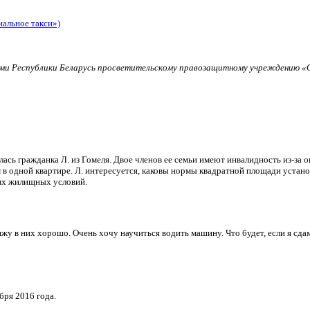
иальное такси»)
и Республики Беларусь просветительскому правозащитному учреждению «О
ь гражданка Л. из Гомеля. Двое членов ее семьи имеют инвалидность из-за о
в одной квартире. Л. интересуется, каковы нормы квадратной площади установ
их жилищных условий.
и вижу в них хорошо. Очень хочу научиться водить машину. Что будет, если я 
бря 2016 года.