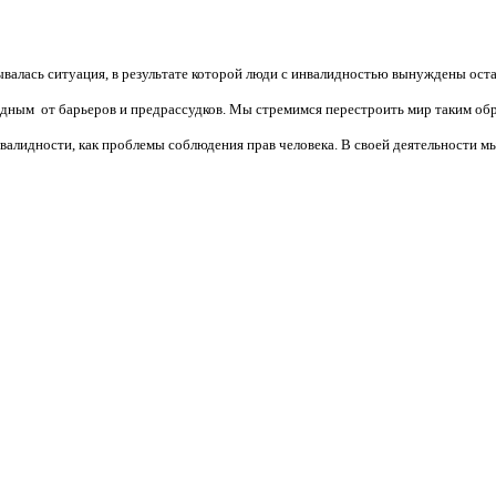
валась ситуация, в результате которой люди с инвалидностью вынуждены ост
бодным от барьеров и предрассудков. Мы стремимся перестроить мир таким об
алидности, как проблемы соблюдения прав человека. В своей деятельности мы