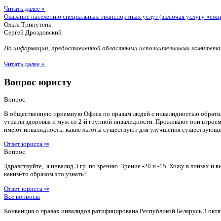
Читать далее »
Оказание населению специальных транспортных услуг (включая услугу «соц
Ольга Трипутень
Сергей Дроздовский
По информации, предоставленной областными исполнительными комитетам
Читать далее »
Вопрос юристу
Вопрос
В общественную приемную Офиса по правам людей с инвалидностью обратилас
утраты здоровья и муж со 2-й группой инвалидности. Проживают они втроем 
имеют инвалидность; какие льготы существуют для улучшения существующ
Ответ юриста ⇒
Вопрос
Здравствуйте, я инвалид 3 гр. по зрению. Зрение -20 и -15. Хожу в линзах 
каким-то образом это узнать?
Ответ юриста ⇒
Все вопросы
Конвенция о правах инвалидов ратифицирована Республикой Беларусь 3 октя