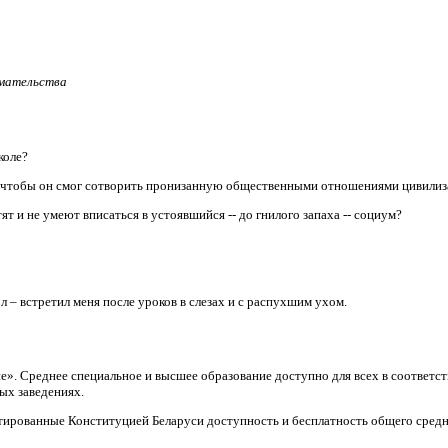
имательства
коле?
, чтобы он смог сотворить пронизанную общественными отношениями цивили
т и не умеют вписаться в устоявшийся -- до гнилого запаха -- социум?
л – встретил меня после уроков в слезах и с распухшим ухом.
ие». Среднее специальное и высшее образование доступно для всех в соответ
ых заведениях.
тированные Конституцией Беларуси доступность и бесплатность общего средн