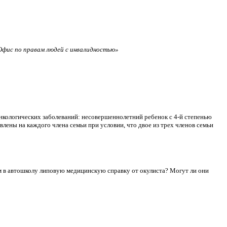
фис по правам людей с инвалидностью»
нкологических заболеваний: несовершеннолетний ребенок с 4-й степенью
лены на каждого члена семьи при условии, что двое из трех членов семьи
сдам в автошколу липовую медицинскую справку от окулиста? Могут ли они