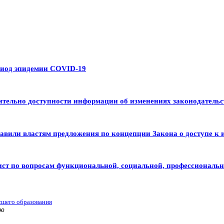
риод эпидемии COVID-19
тельно доступности информации об изменениях законодательс
авили властям предложения по концепции Закона о доступе к 
ист по вопросам функциональной, социальной, профессиональ
сшего образования
ью