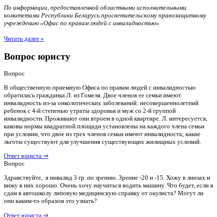
По информации, предоставленной областными исполнительными
комитетами Республики Беларусь просветительскому правозащитному
учреждению «Офис по правам людей с инвалидностью»
Читать далее »
Вопрос юристу
Вопрос
В общественную приемную Офиса по правам людей с инвалидностью
обратилась гражданка Л. из Гомеля. Двое членов ее семьи имеют
инвалидность из-за онкологических заболеваний: несовершеннолетний
ребенок с 4-й степенью утраты здоровья и муж со 2-й группой
инвалидности. Проживают они втроем в одной квартире. Л. интересуется,
каковы нормы квадратной площади установлены на каждого члена семьи
при условии, что двое из трех членов семьи имеют инвалидность; какие
льготы существуют для улучшения существующих жилищных условий.
Ответ юриста ⇒
Вопрос
Здравствуйте, я инвалид 3 гр. по зрению. Зрение -20 и -15. Хожу в линзах и
вижу в них хорошо. Очень хочу научиться водить машину. Что будет, если я
сдам в автошколу липовую медицинскую справку от окулиста? Могут ли
они каким-то образом это узнать?
Ответ юриста ⇒