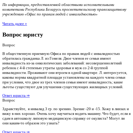
По информации, предоставленной областными исполнительными
комитетами Республики Беларусь просветительскому правозащитному
учреждению «Офис по правам людей с инвалидностью»
Читать далее »
Вопрос юристу
Вопрос
В общественную приемную Офиса по правам людей с инвалидностью
обратилась гражданка Л. из Гомеля. Двое членов ее семьи имеют
инвалидность из-за онкологических заболеваний: несовершеннолетний
ребенок с 4-й степенью утраты здоровья и муж со 2-й группой
инвалидности. Проживают они втроем в одной квартире. Л. интересуется,
каковы нормы квадратной площади установлены на каждого члена семьи
при условии, что двое из трех членов семьи имеют инвалидность; какие
льготы существуют для улучшения существующих жилищных условий.
Ответ юриста ⇒
Вопрос
Здравствуйте, я инвалид 3 гр. по зрению. Зрение -20 и -15. Хожу в линзах и
вижу в них хорошо. Очень хочу научиться водить машину. Что будет, если я
сдам в автошколу липовую медицинскую справку от окулиста? Могут ли
они каким-то образом это узнать?
Ответ юриста ⇒