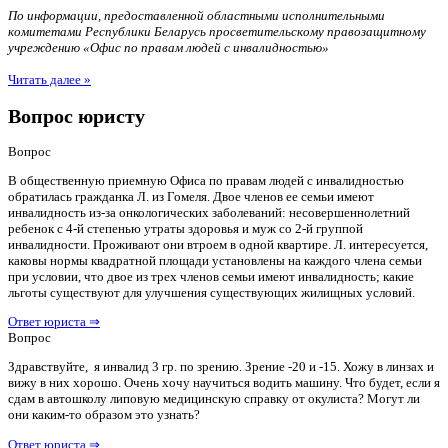
По информации, предоставленной областными исполнительными
комитетами Республики Беларусь просветительскому правозащитному
учреждению «Офис по правам людей с инвалидностью»
Читать далее »
Вопрос юристу
Вопрос
В общественную приемную Офиса по правам людей с инвалидностью
обратилась гражданка Л. из Гомеля. Двое членов ее семьи имеют
инвалидность из-за онкологических заболеваний: несовершеннолетний
ребенок с 4-й степенью утраты здоровья и муж со 2-й группой
инвалидности. Проживают они втроем в одной квартире. Л. интересуется,
каковы нормы квадратной площади установлены на каждого члена семьи
при условии, что двое из трех членов семьи имеют инвалидность; какие
льготы существуют для улучшения существующих жилищных условий.
Ответ юриста ⇒
Вопрос
Здравствуйте, я инвалид 3 гр. по зрению. Зрение -20 и -15. Хожу в линзах и
вижу в них хорошо. Очень хочу научиться водить машину. Что будет, если я
сдам в автошколу липовую медицинскую справку от окулиста? Могут ли
они каким-то образом это узнать?
Ответ юриста ⇒