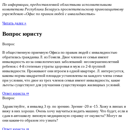
По информации, предоставленной областными исполнительными
комитетами Республики Беларусь просветительскому правозащитному
учреждению «Офис по правам людей с инвалидностью»
Читать далее »
Вопрос юристу
Вопрос
В общественную приемную Офиса по правам людей с инвалидностью
обратилась гражданка Л. из Гомеля. Двое членов ее семьи имеют
инвалидность из-за онкологических заболеваний: несовершеннолетний
ребенок с 4-й степенью утраты здоровья и муж со 2-й группой
инвалидности. Проживают они втроем в одной квартире. Л. интересуется,
каковы нормы квадратной площади установлены на каждого члена семьи
при условии, что двое из трех членов семьи имеют инвалидность; какие
льготы существуют для улучшения существующих жилищных условий.
Ответ юриста ⇒
Вопрос
Здравствуйте, я инвалид 3 гр. по зрению. Зрение -20 и -15. Хожу в линзах и
вижу в них хорошо. Очень хочу научиться водить машину. Что будет, если я
сдам в автошколу липовую медицинскую справку от окулиста? Могут ли
они каким-то образом это узнать?
Ответ юриста ⇒