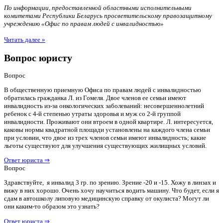
По информации, предоставленной областными исполнительными
комитетами Республики Беларусь просветительскому правозащитному
учреждению «Офис по правам людей с инвалидностью»
Читать далее »
Вопрос юристу
Вопрос
В общественную приемную Офиса по правам людей с инвалидностью
обратилась гражданка Л. из Гомеля. Двое членов ее семьи имеют
инвалидность из-за онкологических заболеваний: несовершеннолетний
ребенок с 4-й степенью утраты здоровья и муж со 2-й группой
инвалидности. Проживают они втроем в одной квартире. Л. интересуется,
каковы нормы квадратной площади установлены на каждого члена семьи
при условии, что двое из трех членов семьи имеют инвалидность; какие
льготы существуют для улучшения существующих жилищных условий.
Ответ юриста ⇒
Вопрос
Здравствуйте, я инвалид 3 гр. по зрению. Зрение -20 и -15. Хожу в линзах и
вижу в них хорошо. Очень хочу научиться водить машину. Что будет, если я
сдам в автошколу липовую медицинскую справку от окулиста? Могут ли
они каким-то образом это узнать?
Ответ юриста ⇒