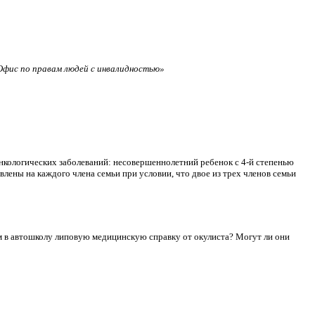
фис по правам людей с инвалидностью»
нкологических заболеваний: несовершеннолетний ребенок с 4-й степенью
лены на каждого члена семьи при условии, что двое из трех членов семьи
сдам в автошколу липовую медицинскую справку от окулиста? Могут ли они