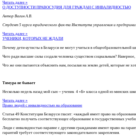
Читать далее »
О ДОСТУПНОСТИ ПРАВОСУДИЯ ДЛЯ ГРАЖДАН С ИНВАЛИДНОСТЬЮ
Автор Вагин А.В.
Студент 5 курса юридического фак-та Института управления и предприн
Читать далее »
УЧЕНИКИ, КОТОРЫХ НЕ ЖДАЛИ
Почему дети-аутисты в Беларуси не могут учиться в общеобразовательной ш
Чего ради высшие силы создали человека существом социальным? Наверное
Что же они пытаются объяснить нам, посылая на землю детей, которые не хотя
Тимура не бывает
Несколько недель назад мой сын -- ученик 4 «Б» класса одной из минских шко
Читать далее »
Право людей с инвалидностью на образование
Статья 49 Конституции Беларуси гласит: «каждый имеет право на образован
бесплатно получить соответствующее образование в государственных учебн
Люди с инвалидностью наравне с другими гражданами имеют право на гаран
гарантий требует соответствующего законодательного закрепления.