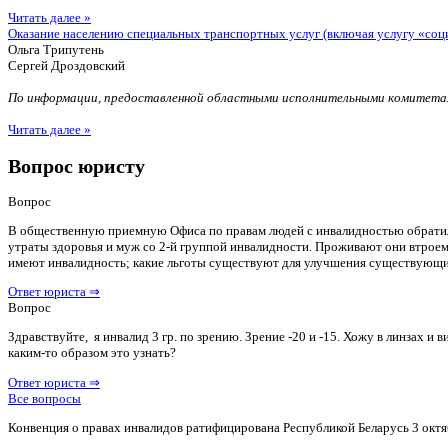
Читать далее »
Оказание населению специальных транспортных услуг (включая услугу «соц
Ольга Трипутень
Сергей Дроздовский
По информации, предоставленной областными исполнительными комитетам
Читать далее »
Вопрос юристу
Вопрос
В общественную приемную Офиса по правам людей с инвалидностью обратилас
утраты здоровья и муж со 2-й группой инвалидности. Проживают они втроем 
имеют инвалидность; какие льготы существуют для улучшения существующ
Ответ юриста ⇒
Вопрос
Здравствуйте, я инвалид 3 гр. по зрению. Зрение -20 и -15. Хожу в линзах 
каким-то образом это узнать?
Ответ юриста ⇒
Все вопросы
Конвенция о правах инвалидов ратифицирована Республикой Беларусь 3 октя