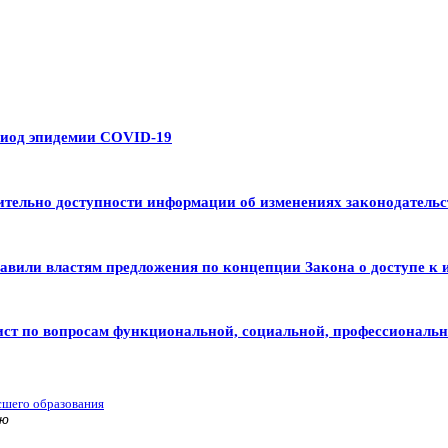
риод эпидемии COVID-19
тельно доступности информации об изменениях законодательс
авили властям предложения по концепции Закона о доступе к 
ист по вопросам функциональной, социальной, профессиональ
сшего образования
ью