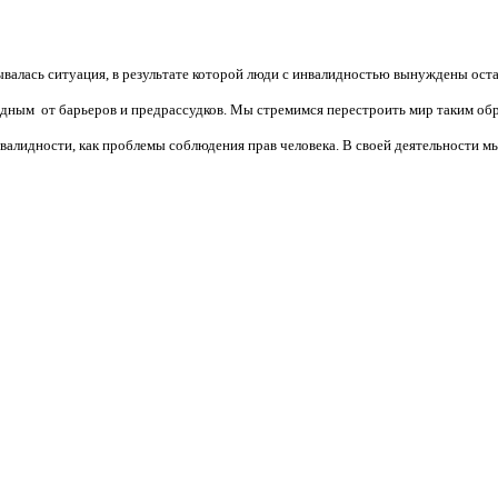
валась ситуация, в результате которой люди с инвалидностью вынуждены ост
бодным от барьеров и предрассудков. Мы стремимся перестроить мир таким об
алидности, как проблемы соблюдения прав человека. В своей деятельности мы