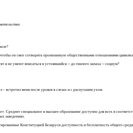
имательства
коле?
, чтобы он смог сотворить пронизанную общественными отношениями цивили
т и не умеют вписаться в устоявшийся -- до гнилого запаха -- социум?
л – встретил меня после уроков в слезах и с распухшим ухом.
ие». Среднее специальное и высшее образование доступно для всех в соответ
ых заведениях.
тированные Конституцией Беларуси доступность и бесплатность общего средн