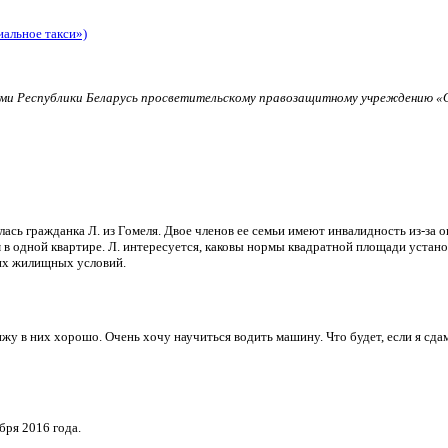
иальное такси»)
и Республики Беларусь просветительскому правозащитному учреждению «О
ь гражданка Л. из Гомеля. Двое членов ее семьи имеют инвалидность из-за о
в одной квартире. Л. интересуется, каковы нормы квадратной площади установ
их жилищных условий.
и вижу в них хорошо. Очень хочу научиться водить машину. Что будет, если я 
бря 2016 года.