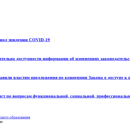
риод эпидемии COVID-19
тельно доступности информации об изменениях законодательс
авили властям предложения по концепции Закона о доступе к 
ист по вопросам функциональной, социальной, профессиональ
сшего образования
ью