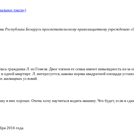
иальное такси»)
и Республики Беларусь просветительскому правозащитному учреждению «О
ь гражданка Л. из Гомеля. Двое членов ее семьи имеют инвалидность из-за о
в одной квартире. Л. интересуется, каковы нормы квадратной площади установ
их жилищных условий.
и вижу в них хорошо. Очень хочу научиться водить машину. Что будет, если я 
бря 2016 года.