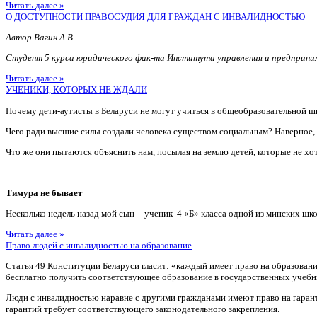
Читать далее »
О ДОСТУПНОСТИ ПРАВОСУДИЯ ДЛЯ ГРАЖДАН С ИНВАЛИДНОСТЬЮ
Автор Вагин А.В.
Студент 5 курса юридического фак-та Института управления и предприн
Читать далее »
УЧЕНИКИ, КОТОРЫХ НЕ ЖДАЛИ
Почему дети-аутисты в Беларуси не могут учиться в общеобразовательной ш
Чего ради высшие силы создали человека существом социальным? Наверное
Что же они пытаются объяснить нам, посылая на землю детей, которые не хотя
Тимура не бывает
Несколько недель назад мой сын -- ученик 4 «Б» класса одной из минских шко
Читать далее »
Право людей с инвалидностью на образование
Статья 49 Конституции Беларуси гласит: «каждый имеет право на образован
бесплатно получить соответствующее образование в государственных учебн
Люди с инвалидностью наравне с другими гражданами имеют право на гаран
гарантий требует соответствующего законодательного закрепления.