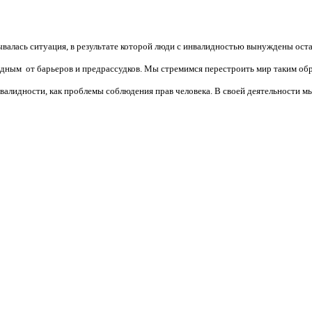
валась ситуация, в результате которой люди с инвалидностью вынуждены ост
бодным от барьеров и предрассудков. Мы стремимся перестроить мир таким об
алидности, как проблемы соблюдения прав человека. В своей деятельности мы