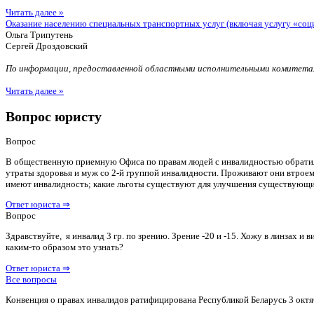
Читать далее »
Оказание населению специальных транспортных услуг (включая услугу «соц
Ольга Трипутень
Сергей Дроздовский
По информации, предоставленной областными исполнительными комитетам
Читать далее »
Вопрос юристу
Вопрос
В общественную приемную Офиса по правам людей с инвалидностью обратилас
утраты здоровья и муж со 2-й группой инвалидности. Проживают они втроем 
имеют инвалидность; какие льготы существуют для улучшения существующ
Ответ юриста ⇒
Вопрос
Здравствуйте, я инвалид 3 гр. по зрению. Зрение -20 и -15. Хожу в линзах 
каким-то образом это узнать?
Ответ юриста ⇒
Все вопросы
Конвенция о правах инвалидов ратифицирована Республикой Беларусь 3 октя