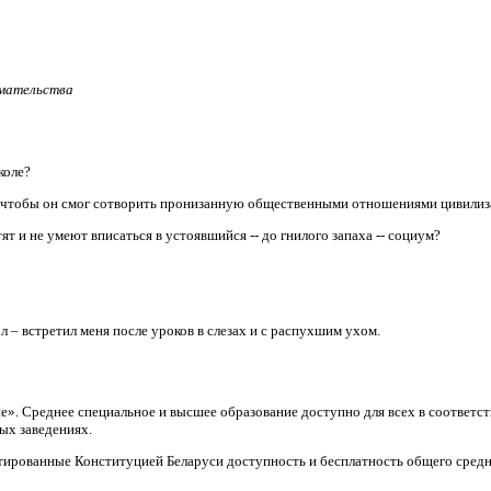
имательства
коле?
, чтобы он смог сотворить пронизанную общественными отношениями цивили
т и не умеют вписаться в устоявшийся -- до гнилого запаха -- социум?
л – встретил меня после уроков в слезах и с распухшим ухом.
ие». Среднее специальное и высшее образование доступно для всех в соответ
ых заведениях.
тированные Конституцией Беларуси доступность и бесплатность общего средн