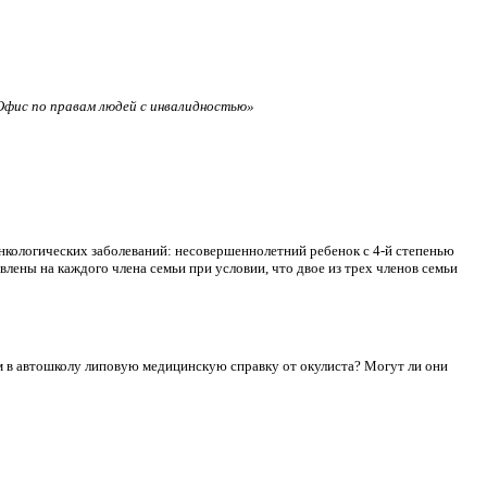
фис по правам людей с инвалидностью»
нкологических заболеваний: несовершеннолетний ребенок с 4-й степенью
лены на каждого члена семьи при условии, что двое из трех членов семьи
сдам в автошколу липовую медицинскую справку от окулиста? Могут ли они