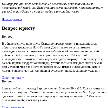
По информации, предоставленной областными исполнительными
комитетами Республики Беларусь просветительскому правозащитному
учреждению «Офис по правам людей с инвалидностью»
Читать далее »
Вопрос юристу
Вопрос
В общественную приемную Офиса по правам людей с инвалидностью
обратилась гражданка Л. из Гомеля. Двое членов ее семьи имеют
инвалидность из-за онкологических заболеваний: несовершеннолетний
ребенок с 4-й степенью утраты здоровья и муж со 2-й группой
инвалидности. Проживают они втроем в одной квартире. Л. интересуется,
каковы нормы квадратной площади установлены на каждого члена семьи
при условии, что двое из трех членов семьи имеют инвалидность; какие
льготы существуют для улучшения существующих жилищных условий.
Ответ юриста ⇒
Вопрос
Здравствуйте, я инвалид 3 гр. по зрению. Зрение -20 и -15. Хожу в линзах и
вижу в них хорошо. Очень хочу научиться водить машину. Что будет, если я
сдам в автошколу липовую медицинскую справку от окулиста? Могут ли
они каким-то образом это узнать?
Ответ юриста ⇒