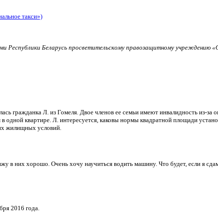
иальное такси»)
и Республики Беларусь просветительскому правозащитному учреждению «О
ь гражданка Л. из Гомеля. Двое членов ее семьи имеют инвалидность из-за о
в одной квартире. Л. интересуется, каковы нормы квадратной площади установ
их жилищных условий.
и вижу в них хорошо. Очень хочу научиться водить машину. Что будет, если я 
бря 2016 года.