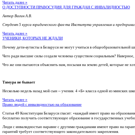
Читать далее »
О ДОСТУПНОСТИ ПРАВОСУДИЯ ДЛЯ ГРАЖДАН С ИНВАЛИДНОСТЬЮ
Автор Вагин А.В.
Студент 5 курса юридического фак-та Института управления и предприн
Читать далее »
УЧЕНИКИ, КОТОРЫХ НЕ ЖДАЛИ
Почему дети-аутисты в Беларуси не могут учиться в общеобразовательной ш
Чего ради высшие силы создали человека существом социальным? Наверное
Что же они пытаются объяснить нам, посылая на землю детей, которые не хотя
Тимура не бывает
Несколько недель назад мой сын -- ученик 4 «Б» класса одной из минских шко
Читать далее »
Право людей с инвалидностью на образование
Статья 49 Конституции Беларуси гласит: «каждый имеет право на образован
бесплатно получить соответствующее образование в государственных учебн
Люди с инвалидностью наравне с другими гражданами имеют право на гаран
гарантий требует соответствующего законодательного закрепления.