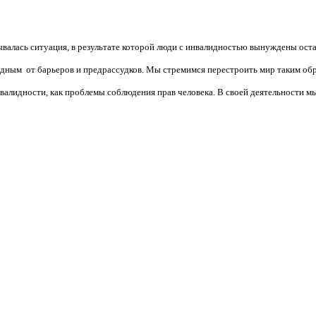
валась ситуация, в результате которой люди с инвалидностью вынуждены ост
бодным от барьеров и предрассудков. Мы стремимся перестроить мир таким об
алидности, как проблемы соблюдения прав человека. В своей деятельности мы