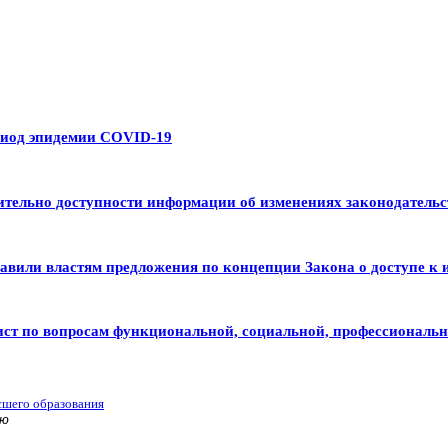
риод эпидемии COVID-19
тельно доступности информации об изменениях законодательс
авили властям предложения по концепции Закона о доступе к 
ист по вопросам функциональной, социальной, профессиональ
сшего образования
ью