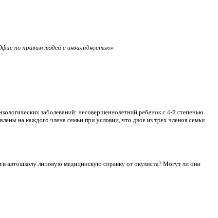
фис по правам людей с инвалидностью»
нкологических заболеваний: несовершеннолетний ребенок с 4-й степенью
лены на каждого члена семьи при условии, что двое из трех членов семьи
сдам в автошколу липовую медицинскую справку от окулиста? Могут ли они