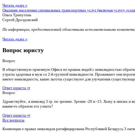
Читать далее »
Оказание населению специальных транспортных услуг (включая услугу «соц
Ольга Трипутень
Сергей Дроздовский
По информации, предоставленной областными исполнительными комитетам
Читать далее »
Вопрос юристу
Вопрос
В общественную приемную Офиса по правам людей с инвалидностью обратилас
утраты здоровья и муж со 2-й группой инвалидности. Проживают они втроем 
имеют инвалидность; какие льготы существуют для улучшения существующ
Ответ юриста ⇒
Вопрос
Здравствуйте, я инвалид 3 гр. по зрению. Зрение -20 и -15. Хожу в линзах 
каким-то образом это узнать?
Ответ юриста ⇒
Все вопросы
Конвенция о правах инвалидов ратифицирована Республикой Беларусь 3 октя