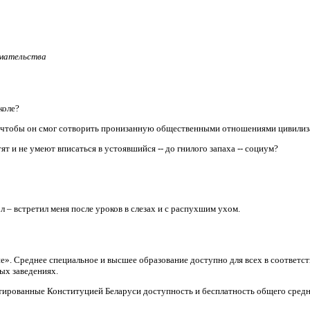
имательства
коле?
, чтобы он смог сотворить пронизанную общественными отношениями цивили
т и не умеют вписаться в устоявшийся -- до гнилого запаха -- социум?
л – встретил меня после уроков в слезах и с распухшим ухом.
ие». Среднее специальное и высшее образование доступно для всех в соответ
ых заведениях.
тированные Конституцией Беларуси доступность и бесплатность общего средн