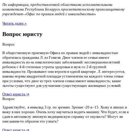
По информации, предоставленной областными исполнительными
комитетами Республики Беларусь просветительскому правозащитному
учреждению «Офис по правам людей с инвалидностью»
Читать далее »
Вопрос юристу
Вопрос
В общественную приемную Офиса по правам людей с инвалидностью
обратилась гражданка Л. из Гомеля. Двое членов ее семьи имеют
инвалидность из-за онкологических заболеваний: несовершеннолетний
ребенок с 4-й степенью утраты здоровья и муж со 2-й группой
инвалидности. Проживают они втроем в одной квартире. Л. интересуется,
каковы нормы квадратной площади установлены на каждого члена семьи
при условии, что двое из трех членов семьи имеют инвалидность; какие
льготы существуют для улучшения существующих жилищных условий.
Ответ юриста ⇒
Вопрос
Здравствуйте, я инвалид 3 гр. по зрению. Зрение -20 и -15. Хожу в линзах и
вижу в них хорошо. Очень хочу научиться водить машину. Что будет, если я
сдам в автошколу липовую медицинскую справку от окулиста? Могут ли
они каким-то образом это узнать?
Ответ юриста ⇒