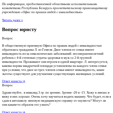
По информации, предоставленной областными исполнительными
комитетами Республики Беларусь просветительскому правозащитному
учреждению «Офис по правам людей с инвалидностью»
Читать далее »
Вопрос юристу
Вопрос
В общественную приемную Офиса по правам людей с инвалидностью
обратилась гражданка Л. из Гомеля. Двое членов ее семьи имеют
инвалидность из-за онкологических заболеваний: несовершеннолетний
ребенок с 4-й степенью утраты здоровья и муж со 2-й группой
инвалидности. Проживают они втроем в одной квартире. Л. интересуется,
каковы нормы квадратной площади установлены на каждого члена семьи
при условии, что двое из трех членов семьи имеют инвалидность; какие
льготы существуют для улучшения существующих жилищных условий.
Ответ юриста ⇒
Вопрос
Здравствуйте, я инвалид 3 гр. по зрению. Зрение -20 и -15. Хожу в линзах и
вижу в них хорошо. Очень хочу научиться водить машину. Что будет, если я
сдам в автошколу липовую медицинскую справку от окулиста? Могут ли
они каким-то образом это узнать?
Ответ юриста ⇒