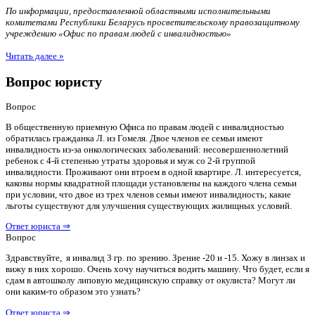
По информации, предоставленной областными исполнительными
комитетами Республики Беларусь просветительскому правозащитному
учреждению «Офис по правам людей с инвалидностью»
Читать далее »
Вопрос юристу
Вопрос
В общественную приемную Офиса по правам людей с инвалидностью
обратилась гражданка Л. из Гомеля. Двое членов ее семьи имеют
инвалидность из-за онкологических заболеваний: несовершеннолетний
ребенок с 4-й степенью утраты здоровья и муж со 2-й группой
инвалидности. Проживают они втроем в одной квартире. Л. интересуется,
каковы нормы квадратной площади установлены на каждого члена семьи
при условии, что двое из трех членов семьи имеют инвалидность; какие
льготы существуют для улучшения существующих жилищных условий.
Ответ юриста ⇒
Вопрос
Здравствуйте, я инвалид 3 гр. по зрению. Зрение -20 и -15. Хожу в линзах и
вижу в них хорошо. Очень хочу научиться водить машину. Что будет, если я
сдам в автошколу липовую медицинскую справку от окулиста? Могут ли
они каким-то образом это узнать?
Ответ юриста ⇒