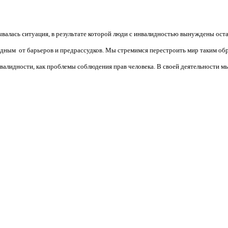
валась ситуация, в результате которой люди с инвалидностью вынуждены ост
бодным от барьеров и предрассудков. Мы стремимся перестроить мир таким об
алидности, как проблемы соблюдения прав человека. В своей деятельности мы