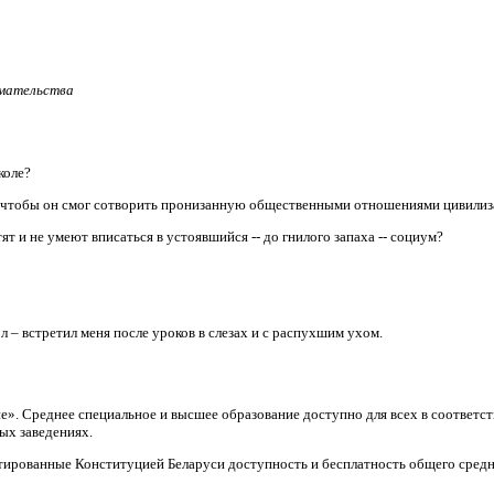
имательства
коле?
, чтобы он смог сотворить пронизанную общественными отношениями цивили
т и не умеют вписаться в устоявшийся -- до гнилого запаха -- социум?
л – встретил меня после уроков в слезах и с распухшим ухом.
ие». Среднее специальное и высшее образование доступно для всех в соответ
ых заведениях.
тированные Конституцией Беларуси доступность и бесплатность общего средн