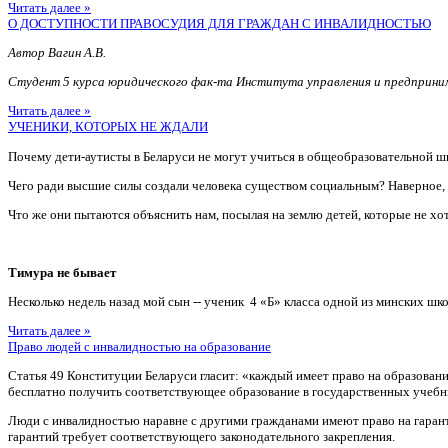
Читать далее »
О ДОСТУПНОСТИ ПРАВОСУДИЯ ДЛЯ ГРАЖДАН С ИНВАЛИДНОСТЬЮ
Автор Вагин А.В.
Студент 5 курса юридического фак-та Института управления и предприн
Читать далее »
УЧЕНИКИ, КОТОРЫХ НЕ ЖДАЛИ
Почему дети-аутисты в Беларуси не могут учиться в общеобразовательной ш
Чего ради высшие силы создали человека существом социальным? Наверное
Что же они пытаются объяснить нам, посылая на землю детей, которые не хотя
Тимура не бывает
Несколько недель назад мой сын -- ученик 4 «Б» класса одной из минских шко
Читать далее »
Право людей с инвалидностью на образование
Статья 49 Конституции Беларуси гласит: «каждый имеет право на образован
бесплатно получить соответствующее образование в государственных учебн
Люди с инвалидностью наравне с другими гражданами имеют право на гаран
гарантий требует соответствующего законодательного закрепления.