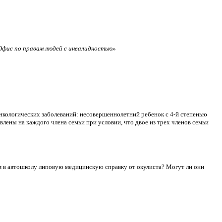
фис по правам людей с инвалидностью»
нкологических заболеваний: несовершеннолетний ребенок с 4-й степенью
лены на каждого члена семьи при условии, что двое из трех членов семьи
сдам в автошколу липовую медицинскую справку от окулиста? Могут ли они