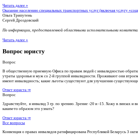
Читать далее »
Оказание населению специальных транспортных услуг (включая услугу «соц
Ольга Трипутень
Сергей Дроздовский
По информации, предоставленной областными исполнительными комитетам
Читать далее »
Вопрос юристу
Вопрос
В общественную приемную Офиса по правам людей с инвалидностью обратилас
утраты здоровья и муж со 2-й группой инвалидности. Проживают они втроем 
имеют инвалидность; какие льготы существуют для улучшения существующ
Ответ юриста ⇒
Вопрос
Здравствуйте, я инвалид 3 гр. по зрению. Зрение -20 и -15. Хожу в линзах 
каким-то образом это узнать?
Ответ юриста ⇒
Все вопросы
Конвенция о правах инвалидов ратифицирована Республикой Беларусь 3 октя