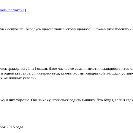
иальное такси»)
и Республики Беларусь просветительскому правозащитному учреждению «О
ь гражданка Л. из Гомеля. Двое членов ее семьи имеют инвалидность из-за о
в одной квартире. Л. интересуется, каковы нормы квадратной площади установ
их жилищных условий.
и вижу в них хорошо. Очень хочу научиться водить машину. Что будет, если я 
бря 2016 года.