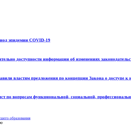
риод эпидемии COVID-19
тельно доступности информации об изменениях законодательс
авили властям предложения по концепции Закона о доступе к 
ист по вопросам функциональной, социальной, профессиональ
сшего образования
ью