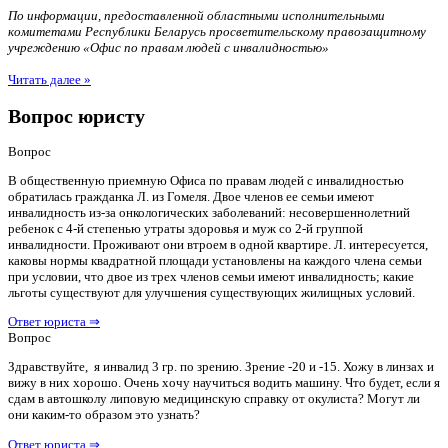
По информации, предоставленной областными исполнительными
комитетами Республики Беларусь просветительскому правозащитному
учреждению «Офис по правам людей с инвалидностью»
Читать далее »
Вопрос юристу
Вопрос
В общественную приемную Офиса по правам людей с инвалидностью
обратилась гражданка Л. из Гомеля. Двое членов ее семьи имеют
инвалидность из-за онкологических заболеваний: несовершеннолетний
ребенок с 4-й степенью утраты здоровья и муж со 2-й группой
инвалидности. Проживают они втроем в одной квартире. Л. интересуется,
каковы нормы квадратной площади установлены на каждого члена семьи
при условии, что двое из трех членов семьи имеют инвалидность; какие
льготы существуют для улучшения существующих жилищных условий.
Ответ юриста ⇒
Вопрос
Здравствуйте, я инвалид 3 гр. по зрению. Зрение -20 и -15. Хожу в линзах и
вижу в них хорошо. Очень хочу научиться водить машину. Что будет, если я
сдам в автошколу липовую медицинскую справку от окулиста? Могут ли
они каким-то образом это узнать?
Ответ юриста ⇒