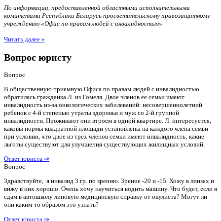
По информации, предоставленной областными исполнительными
комитетами Республики Беларусь просветительскому правозащитному
учреждению «Офис по правам людей с инвалидностью»
Читать далее »
Вопрос юристу
Вопрос
В общественную приемную Офиса по правам людей с инвалидностью
обратилась гражданка Л. из Гомеля. Двое членов ее семьи имеют
инвалидность из-за онкологических заболеваний: несовершеннолетний
ребенок с 4-й степенью утраты здоровья и муж со 2-й группой
инвалидности. Проживают они втроем в одной квартире. Л. интересуется,
каковы нормы квадратной площади установлены на каждого члена семьи
при условии, что двое из трех членов семьи имеют инвалидность; какие
льготы существуют для улучшения существующих жилищных условий.
Ответ юриста ⇒
Вопрос
Здравствуйте, я инвалид 3 гр. по зрению. Зрение -20 и -15. Хожу в линзах и
вижу в них хорошо. Очень хочу научиться водить машину. Что будет, если я
сдам в автошколу липовую медицинскую справку от окулиста? Могут ли
они каким-то образом это узнать?
Ответ юриста ⇒