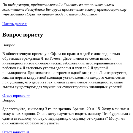
По информации, предоставленной областными исполнительными
комитетами Республики Беларусь просветительскому правозащитному
учреждению «Офис по правам людей с инвалидностью»
Читать далее »
Вопрос юристу
Вопрос
В общественную приемную Офиса по правам людей с инвалидностью
обратилась гражданка Л. из Гомеля. Двое членов ее семьи имеют
инвалидность из-за онкологических заболеваний: несовершеннолетний
ребенок с 4-й степенью утраты здоровья и муж со 2-й группой
инвалидности. Проживают они втроем в одной квартире. Л. интересуется,
каковы нормы квадратной площади установлены на каждого члена семьи
при условии, что двое из трех членов семьи имеют инвалидность; какие
льготы существуют для улучшения существующих жилищных условий.
Ответ юриста ⇒
Вопрос
Здравствуйте, я инвалид 3 гр. по зрению. Зрение -20 и -15. Хожу в линзах и
вижу в них хорошо. Очень хочу научиться водить машину. Что будет, если я
сдам в автошколу липовую медицинскую справку от окулиста? Могут ли
они каким-то образом это узнать?
Ответ юриста ⇒