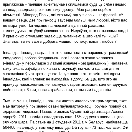
прыгажосць - паняцце аб’ектыўнае і спяшаемся судзіць сябе і іншых
за неадпаведнасць рэкламнаму ідэалу. Мае рацыю сербскі
пісьменнік Міларад Павіч, які скончыў адну з сваіх кніг фразай: «У
вашым свеце, дзе прыгажосці заўсёды больш, чым любові, ніхто вас
не выратуе». Паглядзіце на людзей з вулічнай рэкламы,
тэлевядучых, акцёраў масавага кіно. Нядзіўна, што нетыповыя людзі
ў крызісных сітуацыях задаюцца пытаннем: а што калі ты іншы?
Значыць, ты не варты добрага жыцця, поспеху, павагі, любові?
Інвалід... Інваліднасць... Гэтыя словы часта ствараюць у грамадскай
свядомасці вобраз бездапаможнага і вартага жалю чалавека
(«інвалід» у перакладзе з латыні азначае - бездапаможны), чалавека,
каму амаль заўсёды не хапае стасункаў, які часта цэлымі днямі
знаходзіцца ў чатырох сценах. Існуе нават такі тэрмін - «сіндром
інваліда», калі чалавек не выходзіць з дому, баіцца, што яго не
прымуць навакольныя, не прымуць старыя знаёмыя, калі ён адчувае
сябе непатрэбным, незапатрабаваным, нежывым і адзінокім.
Тым не менш, інваліды - важная частка чалавечага грамадства, якая
мае патрэбу ў прызнанні сваёй паўнавартаснасці і роўных правоў са
здаровымі людзьмі. Паводле ацэнак Сусветнай арганізацыі Аховы
здароўя 2011 інваліды складаюць каля 15% ад усяго насельніцтва
зямнога шара. Па стане на 1 студзеня 2011 г. у Беларусі налічваецца
504400 інвалідаў, у тым ліку інваліды 1-й групы - 73 тыс. чалавек, 2-й