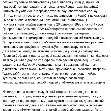
рознай ступенню паспяховасці ўвасаблялася ў жыццё, прыйшлі
прагрэсіўныя ідэі сацыяльна-псіхалагічнай адаптацыі інвалідаў
шляхам іх ўключэння ў грамадства як паўнавартасных членаў.
Нягледзячы на ​​тое, што сутнасць інваліднасці на ўзроўні дэкларацыі
была вызначана прававымі, эканамічнымі, вытворчымі і
псіхалагічнымі асаблівасцямі яшчэ 20 сьнежня 1993 г ​​на 48-й сесіі
Генеральнай Асамблеі ААН («Стандартныя правілы забеспячэння
роўных магчымасцяў для інвалідаў: асноўныя прынцыпы
ўзаемадзеяння грамадства і людзей з абмежаванымі магчымасцямі
"), сур’ёзны аспект гэтай праблемы звязаны з узнікненнем рэальных
цяжкасцяў аб’ектыўнага і суб’ектыўнага характару, якія не
дазваляюць інвалідам актыўна ўключацца ў жыццё грамадства.
Перш за ўсё, да іх варта аднесці сацыяльныя і псіхалагічныя бар’еры
інтэграцыі інвалідаў ва ўсе сферы грамадскай дзейнасці. Аснову
сацыяльных бар’ераў складаюць пытанні сацыяльнай палітыкі
дзяржавы, змест якой шмат у чым арыентавана і выказвае інтарэсы
"здаровай" часткі насельніцтва. У выніку вытворчасць, побыт,
культура, вольны час, сацыяльныя паслугі застаюцца
непрыстасаваным да патрэб людзей з абмежаванымі магчымасцямі.
Накладанне на працэс камунікацыі стэрэатыпных сацыяльных
чаканняў, што прад’яўляюцца некаторымі членамі грамадства да
інваліду як недзеяздольным і адкінутага, прыводзіць да зваротнай
рэакцыі з боку людзей з абмежаванымі магчымасцямі, іх імкненню
звесці да мінімуму кантакты з такой агрэсіўнай асяроддзем. Гэта