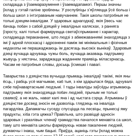
складацца з ўзаемаразумення і ўзаемадапамогі. Першы значны
ўклад у гэтай галіне зроблены. У рэспубліцы з’яўляецца ўсё больш і
больш школ з інтэграваным навучаннем. Такія школы патрэбныя не
толькі дзецям-інвалідам. У здаровых аднагодкаў, якія ўвесь час
бачаць побач з сабой дзяцей у інвалідных калясках, з ранняга
ўзросту, калі толькі фарміруецца светаўспрыманне і характар,
складаецца перакананне, што людзі з абмежаваннямі знаходзяцца з
імі ў адной плоскасці і адрозненні паміж імі мінімальныя і фізічныя
недахопы не перашкаджаюць ім дасягаць высокіх вынікаў. Здаровыя
дзеці вучацца адчуваць чужы боль, вучацца аказваць падтрымку
жывуць у нястачы, зараджацца жаданнем праявіць міласэрнасць.
Часам не патрэбныя словы, досыць ўсмешкі і павагі.
Таварыства з дзяцінства вучыцца прымаць інвалідаў такімі, якія яны
ёсць, і рабіць усё магчымае, каб тыя, з кім здарылася бяда, адчувалі
сябе паўнавартаснымі людзьмі. І тады інваліды заўсёды атрымаюць
падтрымку якія знаходзяцца побач людзей, прычым не толькі
сваякоў, а не жаль, нават калі яна і ад чыстага сэрца. Атрыманы ў
дзяцінстве досвед зносін не дазволіць глядзець на інваліда
пагардліва. Дапамагчы суседу спусціцца па лесвіцы, прынесці яму
прадукты, хіба гэта цяжка? Правільна, што развіццё адносін
здаровых і уразлівых членаў грамадства пачалося менавіта са школ,
таму што менавіта школы фарміруюць новае пакаленне людзей,
думаючы і інакш, чым бацькі. Праўда, ацаніць гэты ўклад можна