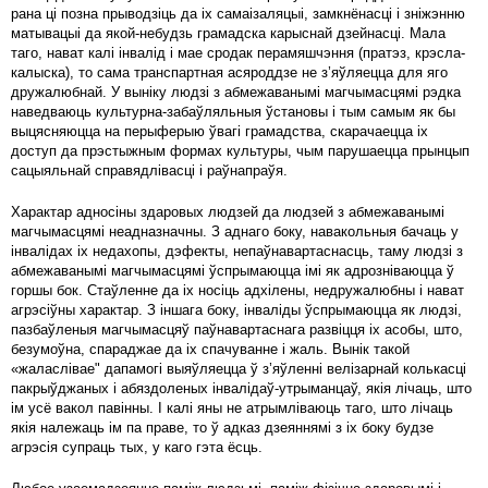
рана ці позна прыводзіць да іх самаізаляцыі, замкнёнасці і зніжэнню
матывацыі да якой-небудзь грамадска карыснай дзейнасці. Мала
таго, нават калі інвалід і мае сродак перамяшчэння (пратэз, крэсла-
калыска), то сама транспартная асяроддзе не з’яўляецца для яго
дружалюбнай. У выніку людзі з абмежаванымі магчымасцямі рэдка
наведваюць культурна-забаўляльныя ўстановы і тым самым як бы
выцясняюцца на перыферыю ўвагі грамадства, скарачаецца іх
доступ да прэстыжным формах культуры, чым парушаецца прынцып
сацыяльнай справядлівасці і раўнапраўя.
Характар ​​адносіны здаровых людзей да людзей з абмежаванымі
магчымасцямі неадназначны. З аднаго боку, навакольныя бачаць у
інвалідах іх недахопы, дэфекты, непаўнавартаснасць, таму людзі з
абмежаванымі магчымасцямі ўспрымаюцца імі як адрозніваюцца ў
горшы бок. Стаўленне да іх носіць адхілены, недружалюбны і нават
агрэсіўны характар. З іншага боку, інваліды ўспрымаюцца як людзі,
пазбаўленыя магчымасцяў паўнавартаснага развіцця іх асобы, што,
безумоўна, спараджае да іх спачуванне і жаль. Вынік такой
«жаласлівае" дапамогі выяўляецца ў з’яўленні велізарнай колькасці
пакрыўджаных і абяздоленых інвалідаў-утрыманцаў, якія лічаць, што
ім усё вакол павінны. І калі яны не атрымліваюць таго, што лічаць
якія належаць ім па праве, то ў адказ дзеяннямі з іх боку будзе
агрэсія супраць тых, у каго гэта ёсць.