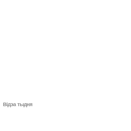
Відэа тыдня