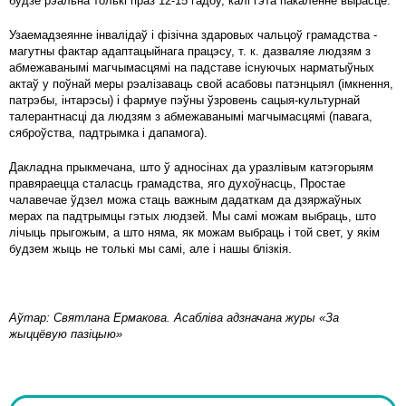
будзе рэальна толькі праз 12-15 гадоў, калі гэта пакаленне вырасце.
Узаемадзеянне інвалідаў і фізічна здаровых чальцоў грамадства -
магутны фактар ​​адаптацыйнага працэсу, т. к. дазваляе людзям з
абмежаванымі магчымасцямі на падставе існуючых нарматыўных
актаў у поўнай меры рэалізаваць свой асабовы патэнцыял (імкнення,
патрэбы, інтарэсы) і фармуе пэўны ўзровень сацыя-культурнай
талерантнасці да людзям з абмежаванымі магчымасцямі (павага,
сяброўства, падтрымка і дапамога).
Дакладна прыкмечана, што ў адносінах да уразлівым катэгорыям
правяраецца сталасць грамадства, яго духоўнасць, Простае
чалавечае ўдзел можа стаць важным дадаткам да дзяржаўных
мерах па падтрымцы гэтых людзей. Мы самі можам выбраць, што
лічыць прыгожым, а што няма, як можам выбраць і той свет, у якім
будзем жыць не толькі мы самі, але і нашы блізкія.
Аўтар: Святлана Ермакова. Асабліва адзначана журы «За
жыццёвую пазіцыю»