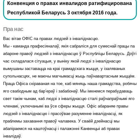
Конвенция о правах инвалидов ратифицирована
Республикой Беларусь 3 октября 2016 года.
Пра нас
Вас вітае ОФІС па правах людзей з інваліднасцю.
Мы - каманда прафесіяналаў, якія сабраліся для сумеснай працы па
абароне правоў людзей з інваліднасцю ў Рэспубліцы Беларусь. Доўгі
час складалася сітуацыя, у выніку якой людзі з інваліднасцю
вымушаны заставацца на краі грамадскага жыцця, у ізаляваных
супольнасцях, не маючы магчымасці жыць паўнавартасным жыццём.
Праца Офіса скіраваная на тое, каб мяняць наша грамадства, робячы
яго свабодным ад бар’ераў і забабонаў. Мы імкнемся перабудаваць
свет такім чынам, каб людзі з інваліднасцю сталі раўнапраўнымі яго
членамі, уключанымі ва ўсе сферы жыцця. Офіс абараняе правы
людзей з інваліднасцю і прасоўвае разуменне інваліднасці, як
праблемы захавання правоў чалавека. У сваёй дзейнасці мы
абапіраемся на каштоўнасці і палажэнні Канвенцыі аб правах
інвалідаў.