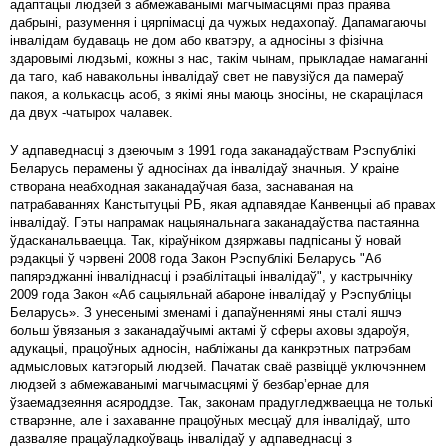
адаптацыі людзей з абмежаванымі магчымасцямі праз праява
дабрыні, разумення і цярпімасці да чужых недахопаў. Дапамагаючы
інвалідам будаваць не дом або кватэру, а адносіны з фізічна
здаровымі людзьмі, кожны з нас, такім чынам, прыкладае намаганні
да таго, каб навакольны інвалідаў свет не павузіўся да памераў
пакоя, а колькасць асоб, з якімі яны маюць зносіны, не скарацілася
да двух -чатырох чалавек.
У адпаведнасці з дзеючым з 1991 года заканадаўствам Рэспублікі
Беларусь перамены ў адносінах да інвалідаў значныя. У краіне
створана неабходная заканадаўчая база, заснаваная на
патрабаваннях Канстытуцыі РБ, якая адпавядае Канвенцыі аб правах
інвалідаў. Гэты напрамак нацыянальнага заканадаўства пастаянна
ўдасканальваецца. Так, кіраўніком дзяржавы падпісаны ў новай
рэдакцыі ў чэрвені 2008 года Закон Рэспублікі Беларусь "Аб
папярэджанні інваліднасці і рэабілітацыі інвалідаў", у кастрычніку
2009 года Закон «Аб сацыяльнай абароне інвалідаў у Рэспубліцы
Беларусь». З унесенымі зменамі і дапаўненнямі яны сталі яшчэ
больш ўвязаныя з заканадаўчымі актамі ў сферы аховы здароўя,
адукацыі, працоўных адносін, набліжаны да канкрэтных патрэбам
адмысловых катэгорый людзей. Пачатак сваё развіццё уключэннем
людзей з абмежаванымі магчымасцямі ў безбар’ернае для
ўзаемадзеяння асяроддзе. Так, законам прадугледжваецца не толькі
стварэнне, але і захаванне працоўных месцаў для інвалідаў, што
дазваляе працаўладкоўваць інвалідаў у адпаведнасці з