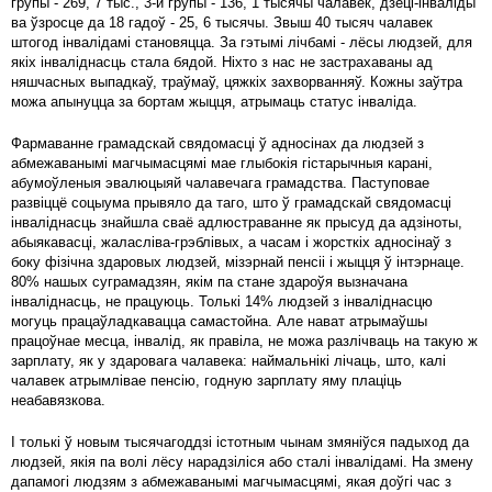
групы - 269, 7 тыс., 3-й групы - 136, 1 тысячы чалавек, дзеці-інваліды
ва ўзросце да 18 гадоў - 25, 6 тысячы. Звыш 40 тысяч чалавек
штогод інвалідамі становяцца. За гэтымі лічбамі - лёсы людзей, для
якіх інваліднасць стала бядой. Ніхто з нас не застрахаваны ад
няшчасных выпадкаў, траўмаў, цяжкіх захворванняў. Кожны заўтра
можа апынуцца за бортам жыцця, атрымаць статус інваліда.
Фармаванне грамадскай свядомасці ў адносінах да людзей з
абмежаванымі магчымасцямі мае глыбокія гістарычныя карані,
абумоўленыя эвалюцыяй чалавечага грамадства. Паступовае
развіццё соцыума прывяло да таго, што ў грамадскай свядомасці
інваліднасць знайшла сваё адлюстраванне як прысуд да адзіноты,
абыякавасці, жаласліва-грэблівых, а часам і жорсткіх адносінаў з
боку фізічна здаровых людзей, мізэрнай пенсіі і жыцця ў інтэрнаце.
80% нашых суграмадзян, якім па стане здароўя вызначана
інваліднасць, не працуюць. Толькі 14% людзей з інваліднасцю
могуць працаўладкавацца самастойна. Але нават атрымаўшы
працоўнае месца, інвалід, як правіла, не можа разлічваць на такую ​​ж
зарплату, як у здаровага чалавека: наймальнікі лічаць, што, калі
чалавек атрымлівае пенсію, годную зарплату яму плаціць
неабавязкова.
І толькі ў новым тысячагоддзі істотным чынам змяніўся падыход да
людзей, якія па волі лёсу нарадзіліся або сталі інвалідамі. На змену
дапамогі людзям з абмежаванымі магчымасцямі, якая доўгі час з