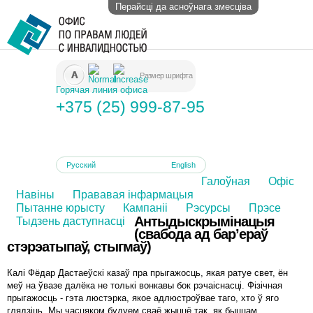
Перайсці да асноўнага змесціва
Размер шрифта
Горячая линия офиса
+375 (25) 999-87-95
Русский
Беларуская
English
Галоўная
Офіс
Навіны
Прававая інфармацыя
Пытанне юрысту
Кампаніі
Рэсурсы
Прэсе
Антыдыскрымінацыя
Тыдзень даступнасці
(свабода ад бар’ераў
стэрэатыпаў, стыгмаў)
Калі Фёдар Дастаеўскі казаў пра прыгажосць, якая ратуе свет, ён
меў на ўвазе далёка не толькі вонкавы бок рэчаіснасці. Фізічная
прыгажосць - гэта люстэрка, якое адлюстроўвае таго, хто ў яго
глядзіць. Мы часцяком будуем сваё жыццё так, як быццам