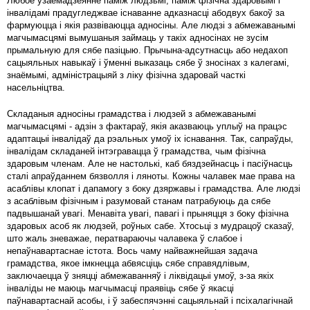
Любое узаемадзеянне паміж людзьмі, паміж фізічна здаровымі і
інвалідамі прадугледжвае існаванне адказнасці абодвух бакоў за
фармуюцца і якія развіваюцца адносіны. Але людзі з абмежаванымі
магчымасцямі вымушаныя займаць у такіх адносінах не зусім
прымальную для сябе пазіцыю. Прычына-адсутнасць або недахоп
сацыяльных навыкаў і ўменні выказаць сябе ў зносінах з калегамі,
знаёмымі, адміністрацыяй з ліку фізічна здаровай часткі
насельніцтва.
Складаныя адносіны грамадства і людзей з абмежаванымі
магчымасцямі - адзін з фактараў, якія аказваюць уплыў на працэс
адаптацыі інвалідаў да рэальных умоў іх існавання. Так, сапраўды,
інвалідам складаней інтэгравацца ў грамадства, чым фізічна
здаровым членам. Але не настолькі, каб бяздзейнасць і пасіўнасць
сталі апраўданнем бязволля і ляноты. Кожны чалавек мае права на
асаблiвы клопат і дапамогу з боку дзяржавы і грамадства. Але людзі
з асаблівым фізічным і разумовай станам патрабуюць да сябе
падвышанай увагі. Менавіта увагі, павагі і прыняцця з боку фізічна
здаровых асоб як людзей, роўных сабе. Хтосьці з мудрацоў сказаў,
што жаль зневажае, ператвараючы чалавека ў слабое і
непаўнавартаснае істота. Вось чаму найважнейшая задача
грамадства, якое імкнецца абвясціць сябе справядлівым,
заключаецца ў зняцці абмежаванняў і ліквідацыі умоў, з-за якіх
інваліды не маюць магчымасці праявіць сябе ў якасці
паўнавартаснай асобы, і ў забеспячэнні сацыяльнай і псіхалагічнай