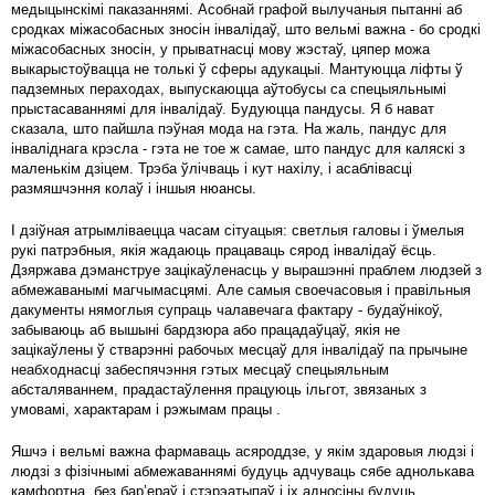
медыцынскімі паказаннямі. Асобнай графой вылучаныя пытанні аб
сродках міжасобасных зносін інвалідаў, што вельмі важна - бо сродкі
міжасобасных зносін, у прыватнасці мову жэстаў, цяпер можа
выкарыстоўвацца не толькі ў сферы адукацыі. Мантуюцца ліфты ў
падземных пераходах, выпускаюцца аўтобусы са спецыяльнымі
прыстасаваннямі для інвалідаў. Будуюцца пандусы. Я б нават
сказала, што пайшла пэўная мода на гэта. На жаль, пандус для
інваліднага крэсла - гэта не тое ж самае, што пандус для каляскі з
маленькім дзіцем. Трэба ўлічваць і кут нахілу, і асаблівасці
размяшчэння колаў і іншыя нюансы.
І дзіўная атрымліваецца часам сітуацыя: светлыя галовы і ўмелыя
рукі патрэбныя, якія жадаюць працаваць сярод інвалідаў ёсць.
Дзяржава дэманструе зацікаўленасць у вырашэнні праблем людзей з
абмежаванымі магчымасцямі. Але самыя своечасовыя і правільныя
дакументы нямоглыя супраць чалавечага фактару - будаўнікоў,
забываюць аб вышыні бардзюра або працадаўцаў, якія не
зацікаўлены ў стварэнні рабочых месцаў для інвалідаў па прычыне
неабходнасці забеспячэння гэтых месцаў спецыяльным
абсталяваннем, прадастаўлення працуюць ільгот, звязаных з
умовамі, характарам і рэжымам працы .
Яшчэ і вельмі важна фармаваць асяроддзе, у якім здаровыя людзі і
людзі з фізічнымі абмежаваннямі будуць адчуваць сябе аднолькава
камфортна, без бар’ераў і стэрэатыпаў і іх адносіны будуць